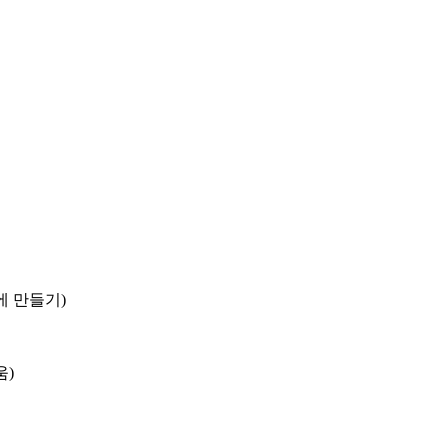
에 만들기)
움)