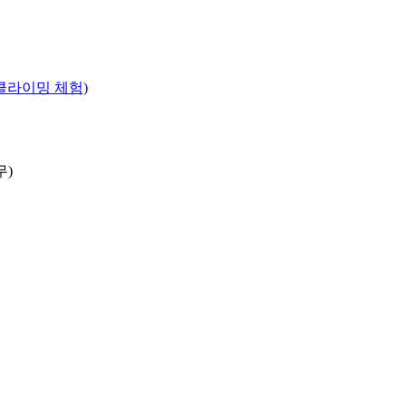
램(클라이밍 체험)
무)